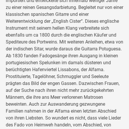
importiert und entwickelte sich innerhalb weniger Jahre
zu einer reinen Gesangsdarbietung. Begleitet nur von einer
klassischen spanischen Gitarre und einer
Weiterentwicklung der „English Cister“. Dieses englische
Instrument mit seinem hellen Klang verbreitete sich
ebenfalls um ca 1800 durch die englischen Käufer und
Spediteure des Portweins. Mit weiteren Anleihen, etwa von
der indischen Sitar, wurde daraus die Guitarra Potuguesa.
Ab 1830 fanden Fadogesänge ihren Ausgang in kleinen
portugiesischen Spelunken im damals düsteren und
berüchtigten Hafenviertel Lissabons, der Alfama.
Prostituierte, Tagelöhner, Schmuggler und Seeleute
prägten das Bild der engen Gassen. Dazwischen Frauen,
auf der Suche nach ihren nicht mehr zurückgekehrten
Männern, die ihre ans Meer verlorenen Matrosen
beweinten. Auch zur Auswanderung gezwungene
Familien nahmen in der Alfama einen letzten Abschied
von ihren Liebsten. So wundert es nicht, dass viele Lieder
des Fado von Heimweh handeln, vom Abschied, von