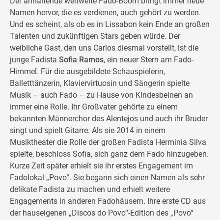
Der anhaltende weltweite Fado-Boom bringt immer neue
Namen hervor, die es verdienen, auch gehört zu werden.
Und es scheint, als ob es in Lissabon kein Ende an großen
Talenten und zukünftigen Stars geben würde. Der
weibliche Gast, den uns Carlos diesmal vorstellt, ist die
junge Fadista
Sofia Ramos
, ein neuer Stern am Fado-
Himmel. Für die ausgebildete Schauspielerin,
Balletttänzerin, Klaviervirtuosin und Sängerin spielte
Musik – auch Fado – zu Hause von Kindesbeinen an
immer eine Rolle. Ihr Großvater gehörte zu einem
bekannten Männerchor des Alentejos und auch ihr Bruder
singt und spielt Gitarre. Als sie 2014 in einem
Musiktheater die Rolle der großen Fadista Herminia Silva
spielte, beschloss Sofia, sich ganz dem Fado hinzugeben.
Kurze Zeit später erhielt sie ihr erstes Engagement im
Fadolokal „Povo“. Sie begann sich einen Namen als sehr
delikate Fadista zu machen und erhielt weitere
Engagements in anderen Fadohäusern. Ihre erste CD aus
der hauseigenen „Discos do Povo“-Edition des „Povo“