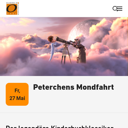
Suche schließen
Wegbeschreibung erhalten
Peterchens Mondfahrt
Fr,
27 Mai