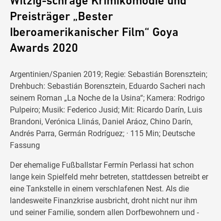
Witzig-schräge Krimikomödie und
Preisträger „Bester
Iberoamerikanischer Film“ Goya
Awards 2020
Argentinien/Spanien 2019; Regie: Sebastián Borensztein;
Drehbuch: Sebastián Borensztein, Eduardo Sacheri nach
seinem Roman „La Noche de la Usina“; Kamera: Rodrigo
Pulpeiro; Musik: Federico Jusid; Mit: Ricardo Darín, Luis
Brandoni, Verónica Llinás, Daniel Aráoz, Chino Darín,
Andrés Parra, Germán Rodríguez; · 115 Min; Deutsche
Fassung
Der ehemalige Fußballstar Fermín Perlassi hat schon
lange kein Spielfeld mehr betreten, stattdessen betreibt er
eine Tankstelle in einem verschlafenen Nest. Als die
landesweite Finanzkrise ausbricht, droht nicht nur ihm
und seiner Familie, sondern allen Dorfbewohnern und -