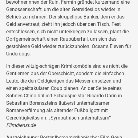
bewohnerinnen der Ruin. Fermín gründet kurzerhand eine
Genossenschaft, um die alten Getreidesilos wieder in
Betrieb zu nehmen. Der skrupellose Banker, dem er das
Geld anvertraut, zieht ihn jedoch über den Tisch. Fest
entschlossen, sich nicht unterkriegen zu lassen, plant die
Dorfgemeinschaft einen Raubüberfall, um sich das
gestohlene Geld wieder zurückzuholen. Ocean’s Eleven für
Underdogs.
In dieser witzig-schrägen Krimikomödie sind es nicht die
Gentlemen aus der Oberschicht, sondern die einfachen
Leute, die den Geldgierigen das Messer ansetzen und
einen spektakulären Coup planen. An der Seite seines
Sohnes Chino brilliert Schauspielstar Ricardo Darín in
Sebastián Borenszteins äußerst unterhaltsamer
Romanverfilmung als alternder Fußballgott mit
Gerechtigkeitssinn. „Sympathisch-unterhaltsam“
Filmdienst.de
Auszeichnung:
Bester Iberoamerikanischer Film Goya