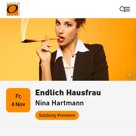
Suche schließen
Wegbeschreibung erhalten
©
Endlich Hausfrau
Fr,
Nina Hartmann
4 Nov
Salzburg-Premiere