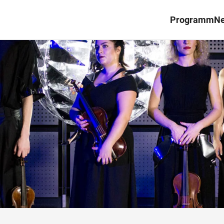
Programm
N