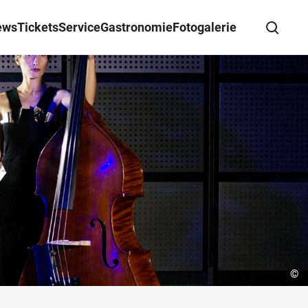
ews
Tickets
Service
Gastronomie
Fotogalerie
Suche schließen
Wegbeschreibung erhalten
©