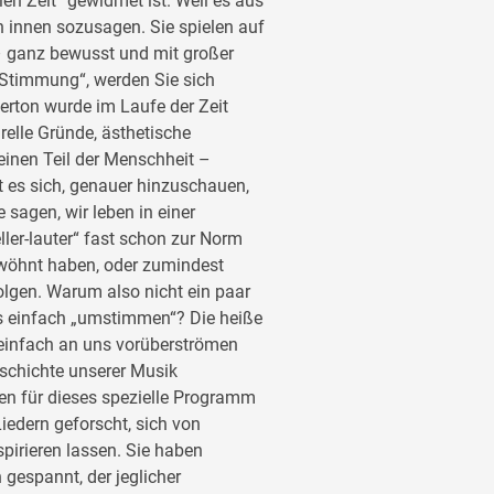
en Zeit“ gewidmet ist. Weil es aus
ch innen sozusagen. Sie spielen auf
– ganz bewusst und mit großer
 Stimmung“, werden Sie sich
merton wurde im Laufe der Zeit
elle Gründe, ästhetische
einen Teil der Menschheit –
t es sich, genauer hinzuschauen,
sagen, wir leben in einer
ller-lauter“ fast schon zur Norm
ewöhnt haben, oder zumindest
gen. Warum also nicht ein paar
 einfach „umstimmen“? Die heiße
 einfach an uns vorüberströmen
eschichte unserer Musik
n für dieses spezielle Programm
iedern geforscht, sich von
pirieren lassen. Sie haben
 gespannt, der jeglicher