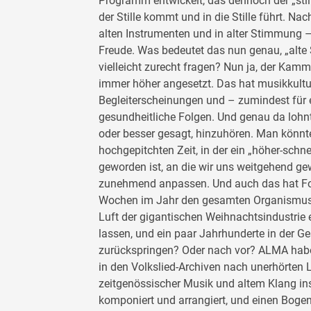
Programm entwickelt, das dennoch der „still
der Stille kommt und in die Stille führt. Na
alten Instrumenten und in alter Stimmung 
Freude. Was bedeutet das nun genau, „alte
vielleicht zurecht fragen? Nun ja, der Kam
immer höher angesetzt. Das hat musikkultur
Begleiterscheinungen und – zumindest für 
gesundheitliche Folgen. Und genau da lohn
oder besser gesagt, hinzuhören. Man könnte 
hochgepitchten Zeit, in der ein „höher-schne
geworden ist, an die wir uns weitgehend g
zunehmend anpassen. Und auch das hat Fol
Wochen im Jahr den gesamten Organismus
Luft der gigantischen Weihnachtsindustrie
lassen, und ein paar Jahrhunderte in der G
zurückspringen? Oder nach vor? ALMA habe
in den Volkslied-Archiven nach unerhörten L
zeitgenössischer Musik und altem Klang ins
komponiert und arrangiert, und einen Bogen