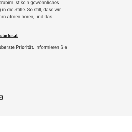
erubim ist kein gewöhnliches
 die Stille. So still, dass wir
arn atmen hören, und das
storfer.at
berste Priorität.
Informieren Sie
.