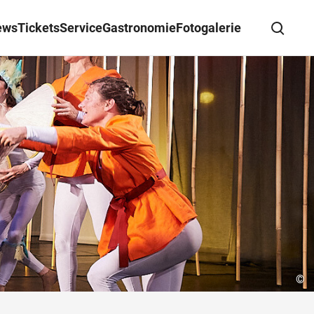
ews
Tickets
Service
Gastronomie
Fotogalerie
Suche schließen
Wegbeschreibung erhalten
©