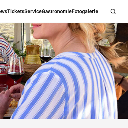
ews
Tickets
Service
Gastronomie
Fotogalerie
Suche schließen
Wegbeschreibung erhalten