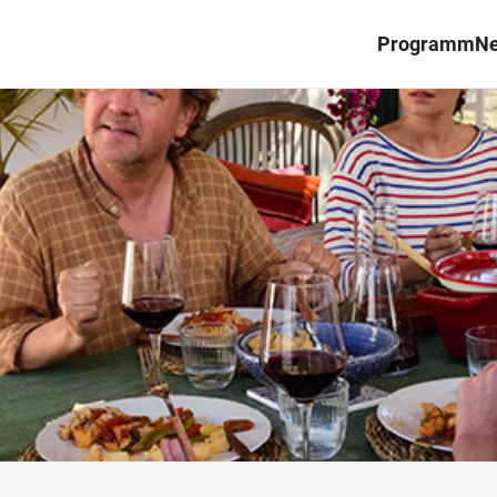
Programm
N