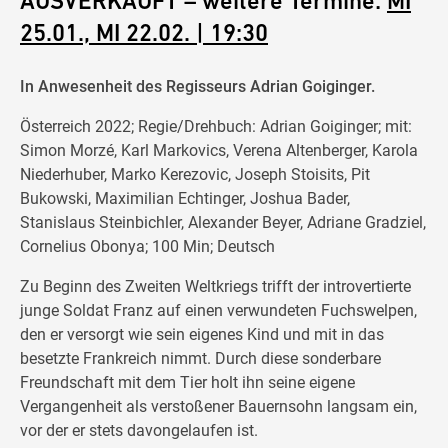
AUSVERKAUFT – weitere Termine:
MI
25.01., MI 22.02. | 19:30
In Anwesenheit des Regisseurs Adrian Goiginger.
Österreich 2022; Regie/Drehbuch: Adrian Goiginger; mit:
Simon Morzé, Karl Markovics, Verena Altenberger, Karola
Niederhuber, Marko Kerezovic, Joseph Stoisits, Pit
Bukowski, Maximilian Echtinger, Joshua Bader,
Stanislaus Steinbichler, Alexander Beyer, Adriane Gradziel,
Cornelius Obonya; 100 Min; Deutsch
Zu Beginn des Zweiten Weltkriegs trifft der introvertierte
junge Soldat Franz auf einen verwundeten Fuchswelpen,
den er versorgt wie sein eigenes Kind und mit in das
besetzte Frankreich nimmt. Durch diese sonderbare
Freundschaft mit dem Tier holt ihn seine eigene
Vergangenheit als verstoßener Bauernsohn langsam ein,
vor der er stets davongelaufen ist.