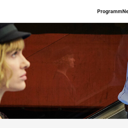
Programm
N