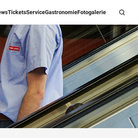
ews
Tickets
Service
Gastronomie
Fotogalerie
Suche schließen
Wegbeschreibung erhalten