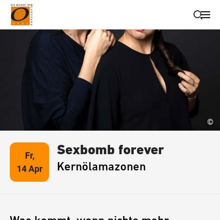
Suche schließen
Wegbeschreibung erhalten
©
Sexbomb forever
Fr,
Kernölamazonen
14 Apr