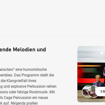
ßende Melodien und
aracters“ eine humoristische
embles. Das Programm stellt die
die Klangvielfalt ihres
ng und explosive Perkussion reihen
3 B
sons oder fetzige Rockmusik. Mit
e’s Cage Percussion ein neues
k auf. Nirgends prallen