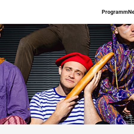
Programm
N