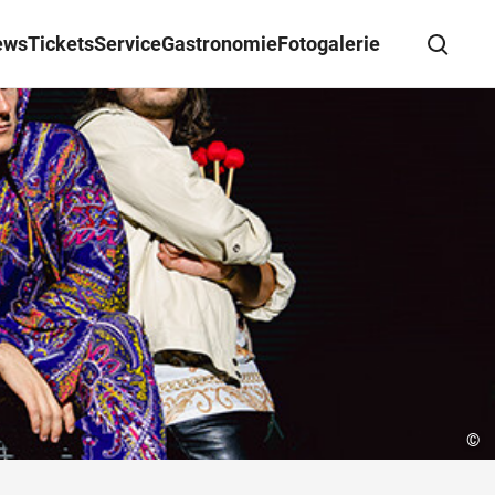
ews
Tickets
Service
Gastronomie
Fotogalerie
Suche schließen
Wegbeschreibung erhalten
©