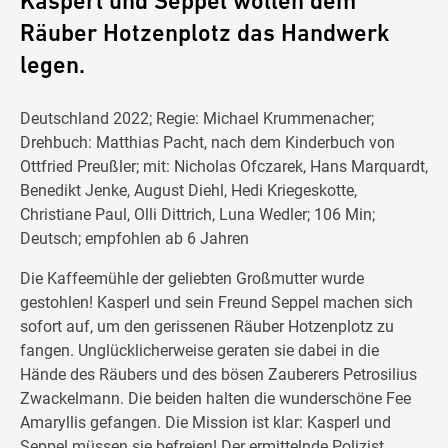
Kasperl und Seppel wollen dem
Räuber Hotzenplotz das Handwerk
legen.
Deutschland 2022; Regie: Michael Krummenacher;
Drehbuch: Matthias Pacht, nach dem Kinderbuch von
Ottfried Preußler; mit: Nicholas Ofczarek, Hans Marquardt,
Benedikt Jenke, August Diehl, Hedi Kriegeskotte,
Christiane Paul, Olli Dittrich, Luna Wedler; 106 Min;
Deutsch; empfohlen ab 6 Jahren
Die Kaffeemühle der geliebten Großmutter wurde
gestohlen! Kasperl und sein Freund Seppel machen sich
sofort auf, um den gerissenen Räuber Hotzenplotz zu
fangen. Unglücklicherweise geraten sie dabei in die
Hände des Räubers und des bösen Zauberers Petrosilius
Zwackelmann. Die beiden halten die wunderschöne Fee
Amaryllis gefangen. Die Mission ist klar: Kasperl und
Seppel müssen sie befreien! Der ermittelnde Polizist