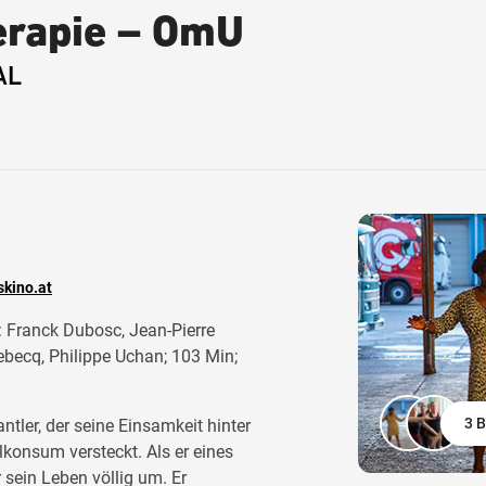
erapie – OmU
AL
kino.at
: Franck Dubosc, Jean-Pierre
ebecq, Philippe Uchan; 103 Min;
3 B
ntler, der seine Einsamkeit hinter
onsum versteckt. Als er eines
r sein Leben völlig um. Er