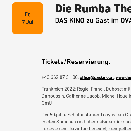
Die Rumba Th
Fr,
DAS KINO zu Gast im OV
7 Jul
Tickets/Reservierung:
+43 662 87 31 00,
,
office@daskino.at
www.das
Frankreich 2022; Regie: Franck Dubosc; mit
Darroussin, Catherine Jacob, Michel Houell
OmU
Der 50-jähre Schulbusfahrer Tony ist ein Gra
coolen Sprüchen und übermäßigem Alkoholk
Tages einen Herzinfarkt erleidet, krempelt e