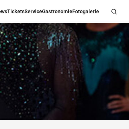
ews
Tickets
Service
Gastronomie
Fotogalerie
Suche schließen
Wegbeschreibung erhalten