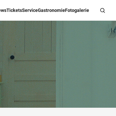
ews
Tickets
Service
Gastronomie
Fotogalerie
Suche schließen
Wegbeschreibung erhalten