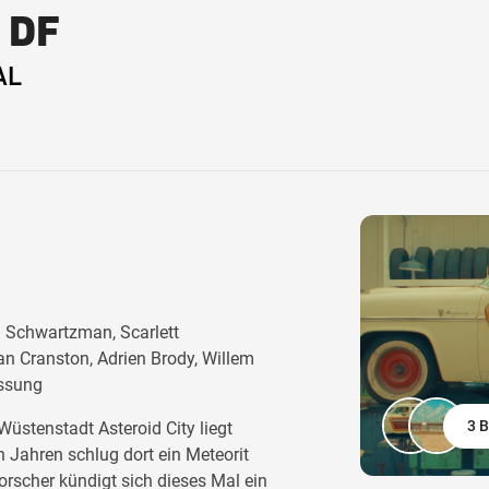
- DF
AL
 Schwartzman, Scarlett
n Cranston, Adrien Brody, Willem
ssung
3 B
üstenstadt Asteroid City liegt
Jahren schlug dort ein Meteorit
rscher kündigt sich dieses Mal ein