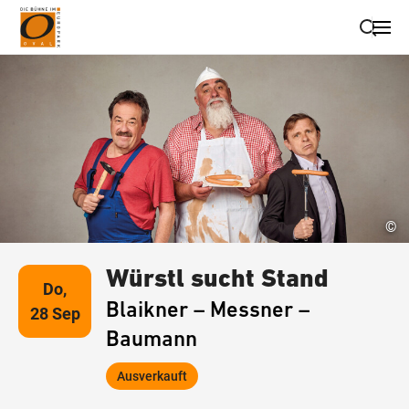
Suche schließen
Wegbeschreibung erhalten
©
Würstl sucht Stand
Do,
Blaikner – Messner –
28 Sep
Baumann
Ausverkauft