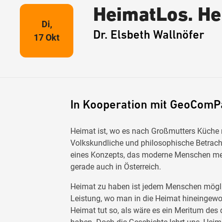
HeimatLos. He
Di,
Dr. Elsbeth Wallnöfer
17 Okt
In Kooperation mit GeoCom
Heimat ist, wo es nach Großmutters Küche r
Volkskundliche und philosophische Betrac
eines Konzepts, das moderne Menschen meh
gerade auch in Österreich.
Heimat zu haben ist jedem Menschen möglich
Leistung, wo man in die Heimat hineingewor
Heimat tut so, als wäre es ein Meritum des