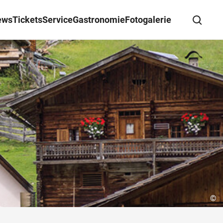
ews
Tickets
Service
Gastronomie
Fotogalerie
Suche schließen
Wegbeschreibung erhalten
©