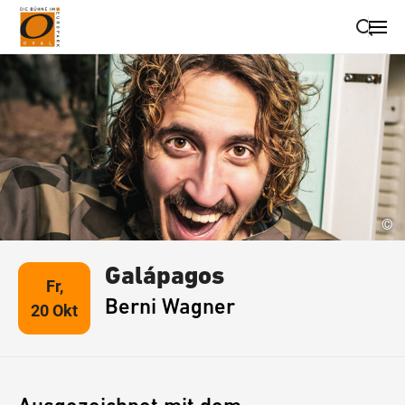
Suche schließen
Wegbeschreibung erhalten
©
Galápagos
Fr,
Berni Wagner
20 Okt