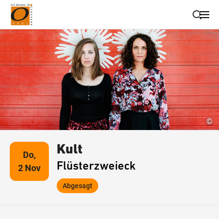
Suche schließen
Wegbeschreibung erhalten
©
Kult
Do,
Flüsterzweieck
2 Nov
Abgesagt