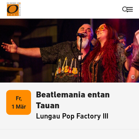
Suche schließen
Wegbeschreibung erhalten
©
Beatlemania entan
Fr,
Tauan
1 Mär
Lungau Pop Factory III