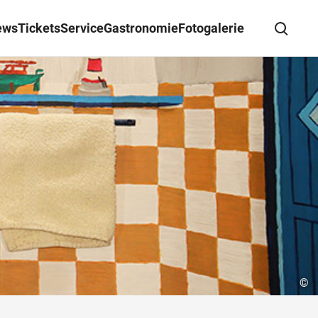
ews
Tickets
Service
Gastronomie
Fotogalerie
Suche schließen
Wegbeschreibung erhalten
©