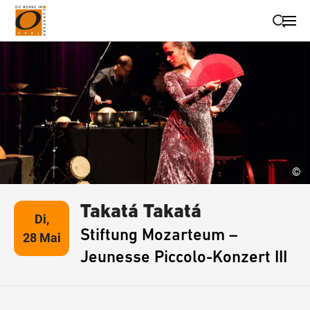
Suche schließen
Wegbeschreibung erhalten
©
Takatá Takatá
Di,
Stiftung Mozarteum –
28 Mai
Jeunesse Piccolo-Konzert III