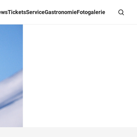
ews
Tickets
Service
Gastronomie
Fotogalerie
Suche schließen
Wegbeschreibung erhalten