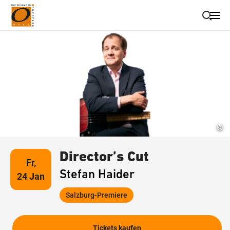
Suche schließen
Wegbeschreibung erhalten
©
Director’s Cut
Fr,
Stefan Haider
24 Jan
Salzburg-Premiere
Tickets kaufen