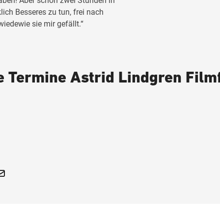
haben! Aber schon zwei Stunden in
klich Besseres zu tun, frei nach
iedewie sie mir gefällt.“
e Termine Astrid Lindgren Filmf