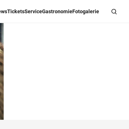
ews
Tickets
Service
Gastronomie
Fotogalerie
Suche schließen
Wegbeschreibung erhalten