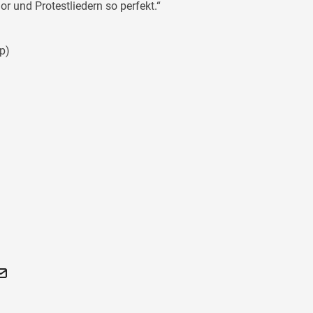
 und Protestliedern so perfekt.“
pp)
t
llo