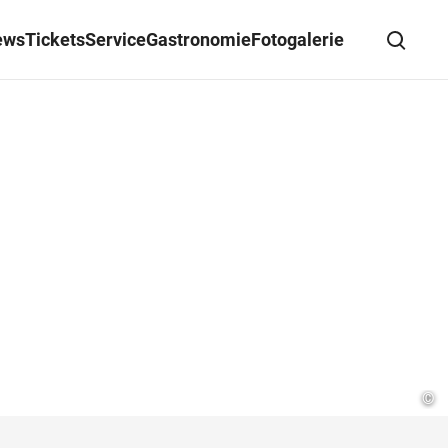
ews
Tickets
Service
Gastronomie
Fotogalerie
Suche schließen
Wegbeschreibung erhalten
©