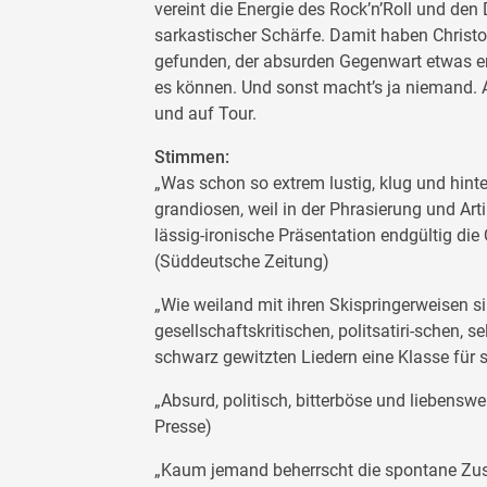
vereint die Energie des Rock’n’Roll und de
sarkastischer Schärfe. Damit haben Christ
gefunden, der absurden Gegenwart etwas e
es können. Und sonst macht’s ja niemand. Al
und auf Tour.
Stimmen:
„Was schon so extrem lustig, klug und hint
grandiosen, weil in der Phrasierung und Art
lässig-ironische Präsentation endgültig die
(Süddeutsche Zeitung)
„Wie weiland mit ihren Skispringerweisen si
gesellschaftskritischen, politsatiri-schen, s
schwarz gewitzten Liedern eine Klasse für si
„Absurd, politisch, bitterböse und liebens
Presse)
„Kaum jemand beherrscht die spontane Zu