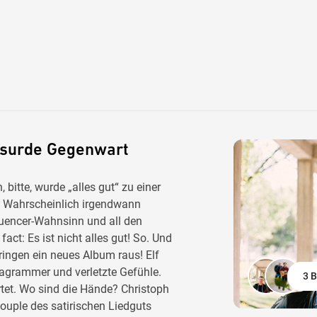
absurde Gegenwart
, bitte, wurde „alles gut“ zu einer
? Wahrscheinlich irgendwann
uencer-Wahnsinn und all den
act: Es ist nicht alles gut! So. Und
bringen ein neues Album raus! Elf
stagrammer und verletzte Gefühle.
3 B
tet. Wo sind die Hände? Christoph
couple des satirischen Liedguts