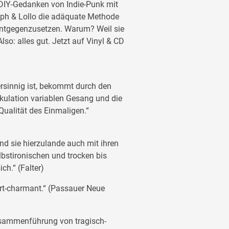
n DIY-Gedanken von Indie-Punk mit
oph & Lollo die adäquate Methode
ntgegenzusetzen. Warum? Weil sie
so: alles gut. Jetzt auf Vinyl & CD
ersinnig ist, bekommt durch den
ikulation variablen Gesang und die
 Qualität des Einmaligen.“
nd sie hierzulande auch mit ihren
elbstironischen und trocken bis
ch.“ (Falter)
wert-charmant.“ (Passauer Neue
sammenführung von tragisch-