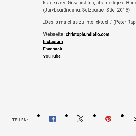
komischen Geschichten, abgründigem Humor
(Jurybegründung, Salzburger Stier 2015)
„Des is ma ollas zu intellektuell.“ (Peter Ra
Webseite:
christophundlollo.com
Instagram
Facebook
YouTube
Im Burgenland gibt’s jetz
Olivenöl – Christoph & Lo
TEILEN: