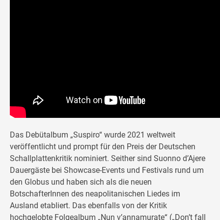
Das Debütalbum „Suspiro“ wurde 2021 weltweit
veröffentlicht und prompt für den Preis der Deutschen
Schallplattenkritik nominiert. Seither sind Suonno d’Ajere
Dauergäste bei Showcase-Events und Festivals rund um
den Globus und haben sich als die neuen
BotschafterInnen des neapolitanischen Liedes im
Ausland etabliert. Das ebenfalls von der Kritik
hochgelobte Folgealbum „Nun v’annamurate“ („Don’t fall