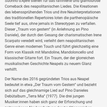
Suonno d’Ajere stehen für das raffinierte und glamouröse
Comeback des neapolitanischen Liedes. Die Kreationen
des lebenssprühenden Trios und ihre Neuinterpretationen
des traditionellen Repertoires loten die parthenopäische
Seele tief aus, ohne jemals in Stereotypen zu verfallen.
Dieser „Traum von gestern“ (in Anlehnung an Pino
Daniele), der durch den Gesang der charismatischen Irene
Scarpato veredelt wird, verleiht dem neapolitanischen
Genre einen modernen Touch und führt gleichzeitig eine
Form von Klassik mit Mandoline, Mandoloncello und
klassischer Gitarre fort. Ein Traum, der der glorreichen
musikalischen Geschichte Neapels zu neuem Glanz
verhilft.
Der Name des 2016 gegründeten Trios aus Neapel
bedeutet in etwa „Der Traum vom Gestern“ und bezieht
sich auf das gleichnamige Lied auf Pino Danieles
Debütalbum „Terra Mia“ (1977). Die drei jungen
Musiker:innen haben sich ganz der Erforschung und