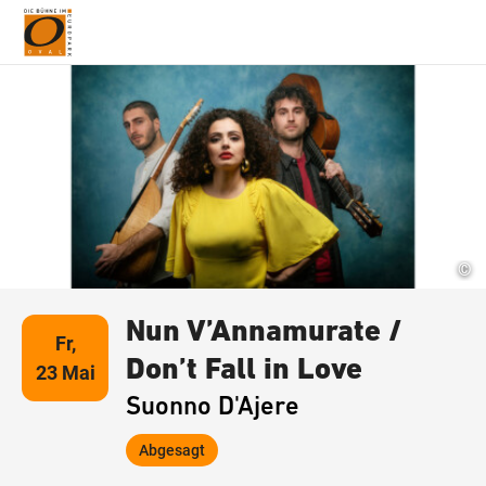
Suche schließen
Wegbeschreibung erhalten
©
Nun V’Annamurate /
Fr,
Don’t Fall in Love
23 Mai
Suonno D'Ajere
Abgesagt