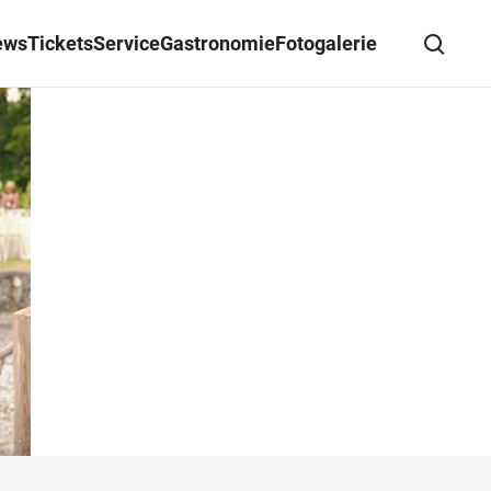
ews
Tickets
Service
Gastronomie
Fotogalerie
Suche schließen
Wegbeschreibung erhalten