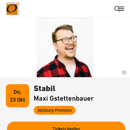
Suche schließen
Wegbeschreibung erhalten
©
Stabil
Do,
Maxi Gstettenbauer
23 Okt
Salzburg-Premiere
Tickets kaufen