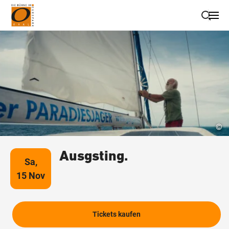
Suche schließen
Wegbeschreibung erhalten
©
Ausgsting.
Sa,
15 Nov
Tickets kaufen