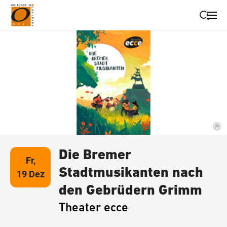
Suche schließen
Wegbeschreibung erhalten
©
Die Bremer
Fr,
Stadtmusikanten nach
19 Dez
den Gebrüdern Grimm
Theater ecce