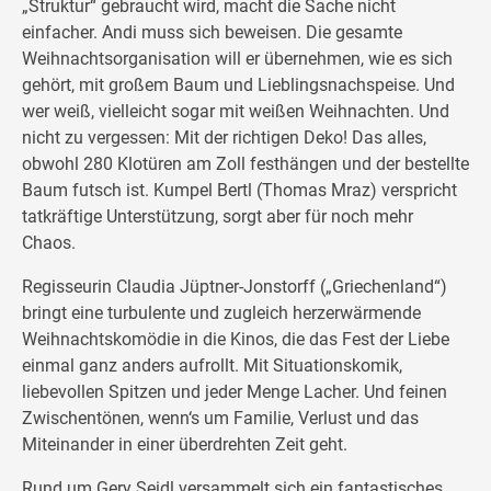
„Struktur“ gebraucht wird, macht die Sache nicht
einfacher. Andi muss sich beweisen. Die gesamte
Weihnachtsorganisation will er übernehmen, wie es sich
gehört, mit großem Baum und Lieblingsnachspeise. Und
wer weiß, vielleicht sogar mit weißen Weihnachten. Und
nicht zu vergessen: Mit der richtigen Deko! Das alles,
obwohl 280 Klotüren am Zoll festhängen und der bestellte
Baum futsch ist. Kumpel Bertl (Thomas Mraz) verspricht
tatkräftige Unterstützung, sorgt aber für noch mehr
Chaos.
Regisseurin Claudia Jüptner-Jonstorff („Griechenland“)
bringt eine turbulente und zugleich herzerwärmende
Weihnachtskomödie in die Kinos, die das Fest der Liebe
einmal ganz anders aufrollt. Mit Situationskomik,
liebevollen Spitzen und jeder Menge Lacher. Und feinen
Zwischentönen, wenn‘s um Familie, Verlust und das
Miteinander in einer überdrehten Zeit geht.
Rund um Gery Seidl versammelt sich ein fantastisches