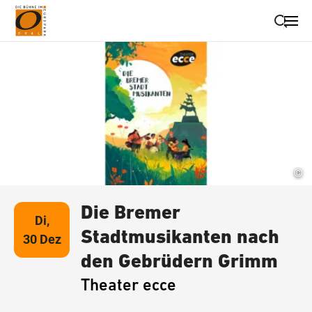
Suche schließen
Wegbeschreibung erhalten
©
Die Bremer
Di,
Stadtmusikanten nach
30 Dez
den Gebrüdern Grimm
Theater ecce