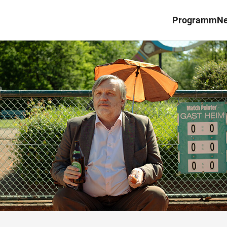
Programm
N