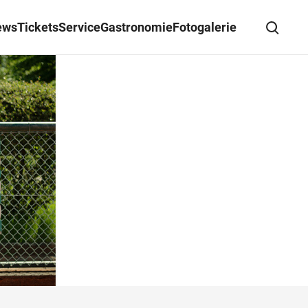
ews
Tickets
Service
Gastronomie
Fotogalerie
Suche schließen
Wegbeschreibung erhalten