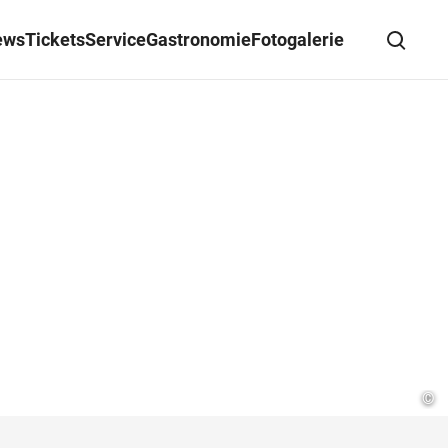
ews
Tickets
Service
Gastronomie
Fotogalerie
Suche schließen
Wegbeschreibung erhalten
©