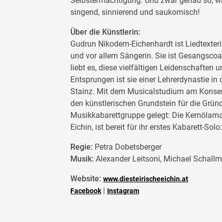
Selbstermächtigung. Und zwar genau so, w
singend,
sinnierend und saukomisch!
Über die Künstlerin:
Gudrun Nikodem-Eichenhardt ist Liedtexteri
und vor allem Sängerin. Sie ist Gesangscoa
liebt es, diese vielfältigen Leidenschaften u
Entsprungen ist sie einer Lehrerdynastie in 
Stainz. Mit dem Musicalstudium am Konser
den künstlerischen Grundstein für die Grün
Musikkabarettgruppe gelegt: Die Kernölama
Eichin, ist bereit für ihr erstes Kabarett-So
Regie:
Petra Dobetsberger
Musik:
Alexander Leitsoni, Michael Schall
Website:
www.diesteirischeeichin.at
|
Facebook
Instagram