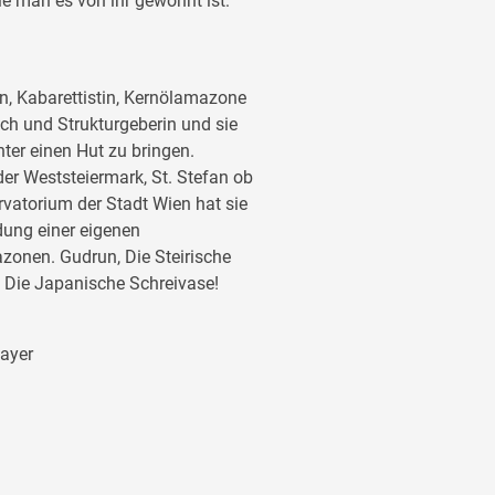
ie
man es von ihr gewohnt ist:
n, Kabarettistin, Kernölamazone
ch und Strukturgeberin und sie
nter einen Hut zu bringen.
der Weststeiermark, St. Stefan ob
vatorium der Stadt Wien hat sie
dung einer eigenen
zonen. Gudrun, Die Steirische
lo: Die Japanische Schreivase!
mayer