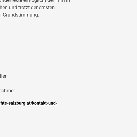
ndeffekte ermöglicht der Film in
hen und trotzt der ernsten
ven Grundstimmung.
ler
tschmer
hte-salzburg.at/kontakt-und-