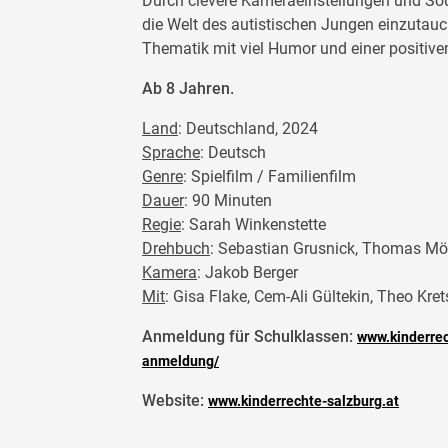
Durch clevere Kameraeinstellungen und Sou
die Welt des autistischen Jungen einzutauc
Thematik mit viel Humor und einer positi
Ab 8 Jahren.
Land
: Deutschland, 2024
Sprache
: Deutsch
Genre
: Spielfilm / Familienfilm
Dauer
: 90 Minuten
Regie
: Sarah Winkenstette
Drehbuch
: Sebastian Grusnick, Thomas Möl
Kamera
: Jakob Berger
Mit
: Gisa Flake, Cem-Ali Gültekin, Theo Kre
Anmeldung für Schulklassen:
www.kinderrec
anmeldung/
Website:
www.kinderrechte-salzburg.at