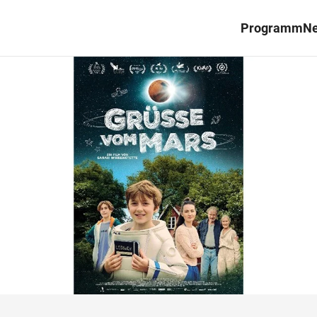
Programm
N