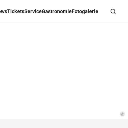
ews
Tickets
Service
Gastronomie
Fotogalerie
Suche schließen
Wegbeschreibung erhalten
©