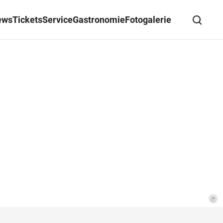
ews
Tickets
Service
Gastronomie
Fotogalerie
Suche schließen
Wegbeschreibung erhalten
©