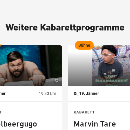
Weitere Kabarettprogramme
Bühne
,
©
nner
19:30 Uhr
Di, 19. Jänner
T
KABARETT
elbeergugo
Marvin Tare