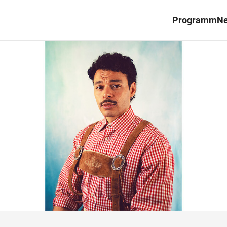
Programm
N