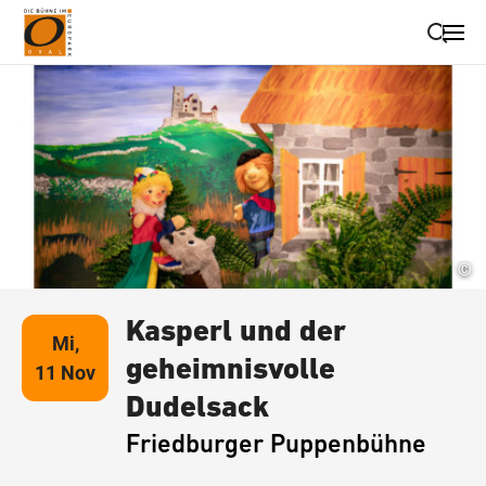
Suche schließen
Wegbeschreibung erhalten
©
Kasperl und der
Mi,
geheimnisvolle
11 Nov
Dudelsack
Friedburger Puppenbühne