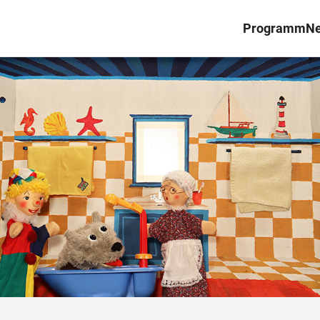
Programm
N