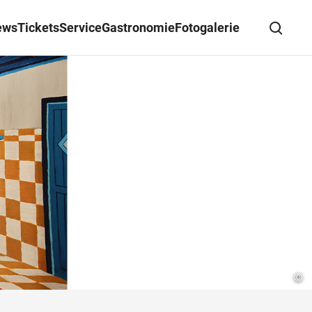
ews
Tickets
Service
Gastronomie
Fotogalerie
Suche schließen
Wegbeschreibung erhalten
©