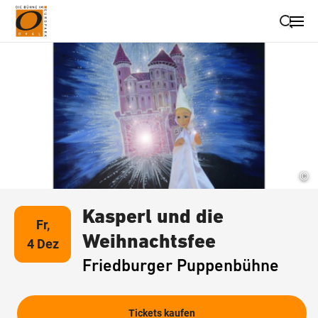
Suche schließen
Wegbeschreibung erhalten
©
Kasperl und die
Fr,
Weihnachtsfee
4 Dez
Friedburger Puppenbühne
Tickets kaufen