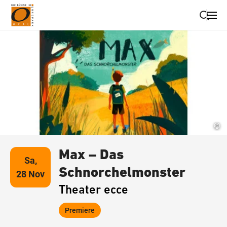
Suche schließen
Wegbeschreibung erhalten
©
Max – Das
Sa,
Schnorchelmonster
28 Nov
Theater ecce
Premiere