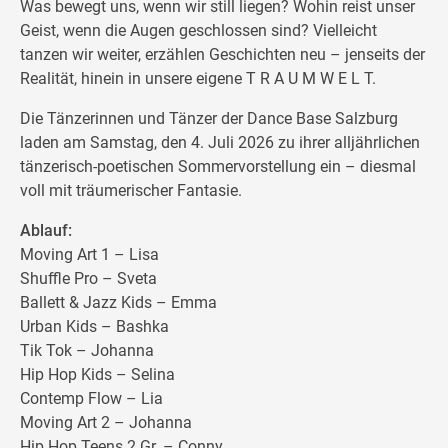
Was bewegt uns, wenn wir still liegen? Wohin reist unser
Geist, wenn die Augen geschlossen sind? Vielleicht
tanzen wir weiter, erzählen Geschichten neu – jenseits der
Realität, hinein in unsere eigene T R A U M W E L T.
Die Tänzerinnen und Tänzer der Dance Base Salzburg
laden am Samstag, den 4. Juli 2026 zu ihrer alljährlichen
tänzerisch-poetischen Sommervorstellung ein – diesmal
voll mit träumerischer Fantasie.
Ablauf:
Moving Art 1 – Lisa
Shuffle Pro – Sveta
Ballett & Jazz Kids – Emma
Urban Kids – Bashka
Tik Tok – Johanna
Hip Hop Kids – Selina
Contemp Flow – Lia
Moving Art 2 – Johanna
Hip Hop Teens 2 Gr. – Conny