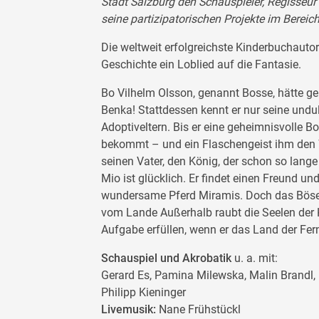
Stadt Salzburg den Schauspieler, Regisseur
seine partizipatorischen Projekte im Bereic
Die weltweit erfolgreichste Kinderbuchauto
Geschichte ein Loblied auf die Fantasie.
Bo Vilhelm Olsson, genannt Bosse, hätte ge
Benka! Stattdessen kennt er nur seine und
Adoptiveltern. Bis er eine geheimnisvolle 
bekommt – und ein Flaschengeist ihm den Weg
seinen Vater, den König, der schon so lang
Mio ist glücklich. Er findet einen Freund u
wundersame Pferd Miramis. Doch das Böse i
vom Lande Außerhalb raubt die Seelen der 
Aufgabe erfüllen, wenn er das Land der Fern
Schauspiel und Akrobatik
u. a. mit:
Gerard Es, Pamina Milewska, Malin Brandl, R
Philipp Kieninger
Livemusik:
Nane Frühstückl