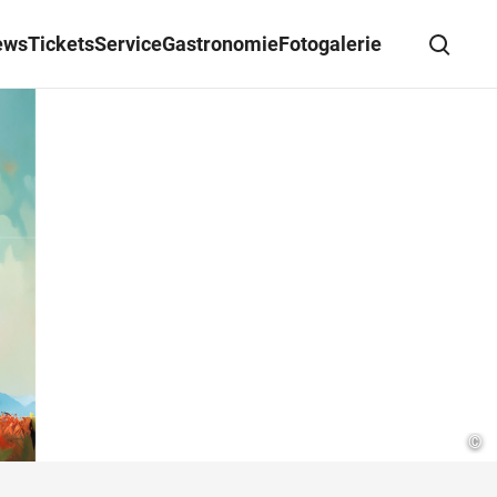
ews
Tickets
Service
Gastronomie
Fotogalerie
Suche schließen
Wegbeschreibung erhalten
©