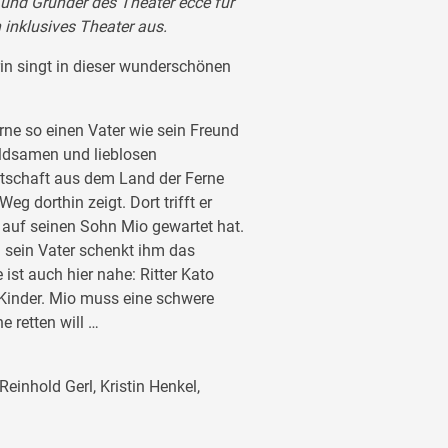
 und Gründer des Theater ecce für
h inklusives Theater aus.
rin singt in dieser wunderschönen
rne so einen Vater wie sein Freund
uldsamen und lieblosen
Botschaft aus dem Land der Ferne
 dorthin zeigt. Dort trifft er
e auf seinen Sohn Mio gewartet hat.
nd sein Vater schenkt ihm das
st auch hier nahe: Ritter Kato
Kinder. Mio muss eine schwere
e retten will …
einhold Gerl, Kristin Henkel,