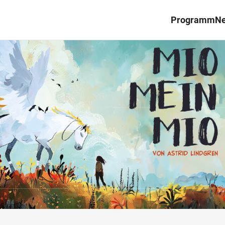
Programm
N