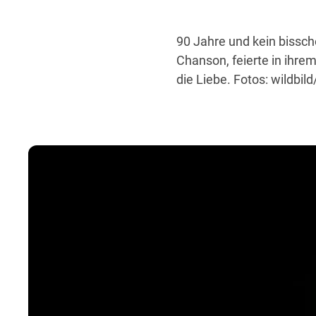
90 Jahre und kein bissch
Chanson, feierte in ihre
die Liebe. Fotos: wildbil