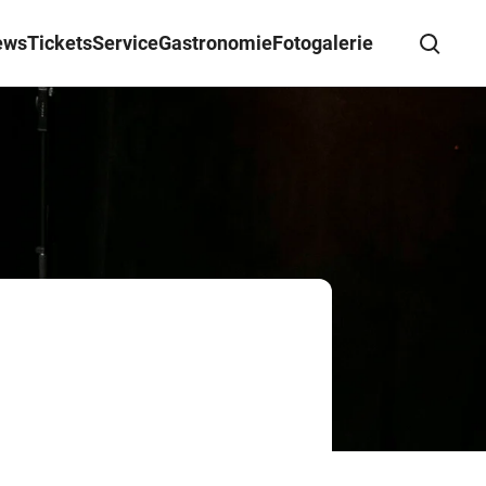
ews
Tickets
Service
Gastronomie
Fotogalerie
Suche schließen
Wegbeschreibung erhalten