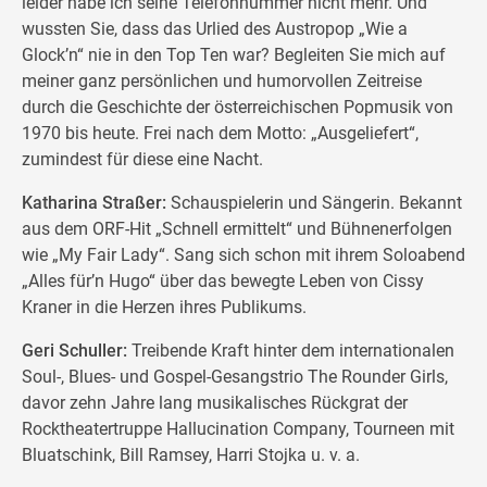
leider habe ich seine Telefonnummer nicht mehr. Und
wussten Sie, dass das Urlied des Austropop „Wie a
Glock’n“ nie in den Top Ten war? Begleiten Sie mich auf
meiner ganz persönlichen und humorvollen Zeitreise
durch die Geschichte der österreichischen Popmusik von
1970 bis heute. Frei nach dem Motto: „Ausgeliefert“,
zumindest für diese eine Nacht.
Katharina Straßer:
Schauspielerin und Sängerin. Bekannt
aus dem ORF-Hit „Schnell ermittelt“ und Bühnenerfolgen
wie „My Fair Lady“. Sang sich schon mit ihrem Soloabend
„Alles für’n Hugo“ über das bewegte Leben von Cissy
Kraner in die Herzen ihres Publikums.
Geri Schuller:
Treibende Kraft hinter dem internationalen
Soul-, Blues- und Gospel-Gesangstrio The Rounder Girls,
davor zehn Jahre lang musikalisches Rückgrat der
Rocktheatertruppe Hallucination Company, Tourneen mit
Bluatschink, Bill Ramsey, Harri Stojka u. v. a.